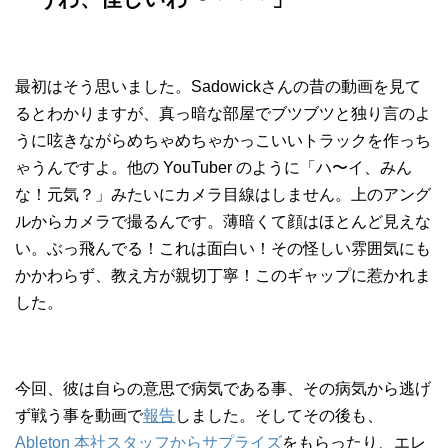
最初はそう思いました。Sadowickさんの昔の動画を見て
るとわかりますが、真っ暗な部屋でブツブツと独り言のよ
うに呟きながらめちゃめちゃかっこいいトラックを作っち
ゃうんですよ。他の YouTuber のように「ハ〜イ、みん
な！元気？」みたいにカメラ目線はしません。上のアング
ルからカメラで撮るんです。薄暗くて顔はほとんど見えな
い。ぶっ飛んでる！これは面白い！その怪しい雰囲気にも
かかわらず、教え方が親切丁寧！このギャップに惹かれま
した。
今回、彼は自らの意思で病気である事、その病気から逃げ
ず戦う事を動画で
報告
しました。そしてその後も、
Ableton 本社スタッフからサプライズ
をもらったり、エレ