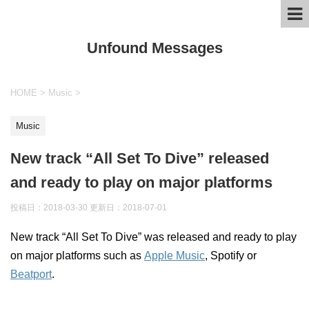
Unfound Messages
HOME
>
Music
>
Music
New track “All Set To Dive” released
and ready to play on major platforms
投稿日：2018-03-30 更新日：
2018-07-01
New track “All Set To Dive” was released and ready to play
on major platforms such as
Apple Music
, Spotify or
Beatport
.